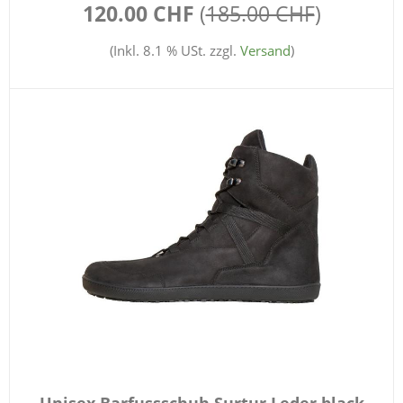
120.00 CHF
(
185.00 CHF
)
(Inkl. 8.1 % USt. zzgl.
Versand
)
Unisex Barfussschuh Surtur Leder black