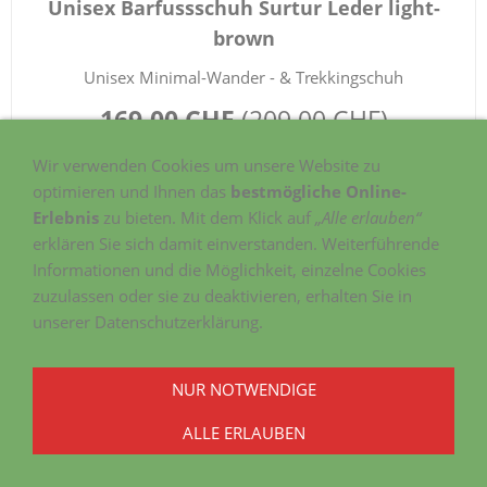
Unisex Barfussschuh Surtur Leder light-
brown
Unisex Minimal-Wander - & Trekkingschuh
169.00 CHF
(
209.00 CHF
)
(Inkl. 8.1 % USt. zzgl.
Versand
)
Wir verwenden Cookies um unsere Website zu
optimieren und Ihnen das
bestmögliche Online-
Erlebnis
zu bieten. Mit dem Klick auf
„Alle erlauben“
erklären Sie sich damit einverstanden. Weiterführende
Informationen und die Möglichkeit, einzelne Cookies
zuzulassen oder sie zu deaktivieren, erhalten Sie in
unserer Datenschutzerklärung.
NUR NOTWENDIGE
ALLE ERLAUBEN