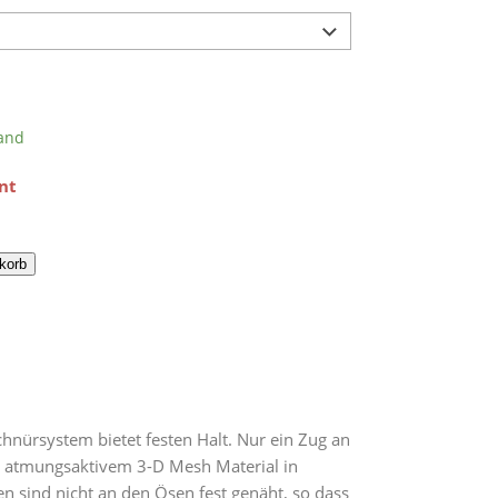
and
nt
korb
chnürsystem bietet festen Halt. Nur ein Zug an
st atmungsaktivem 3-D Mesh Material in
en sind nicht an den Ösen fest genäht, so dass