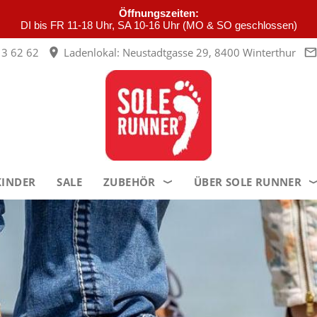
Öffnungszeiten:
DI bis FR 11-18 Uhr, SA 10-16 Uhr (MO & SO geschlossen)
3 62 62
Ladenlokal: Neustadtgasse 29, 8400 Winterthur
KINDER
SALE
ZUBEHÖR
ÜBER SOLE RUNNER