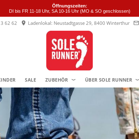
Öffnungszeiten:
DI bis FR 11-18 Uhr, SA 10-16 Uhr (MO & SO geschlossen)
3 62 62
Ladenlokal: Neustadtgasse 29, 8400 Winterthur
KINDER
SALE
ZUBEHÖR
ÜBER SOLE RUNNER