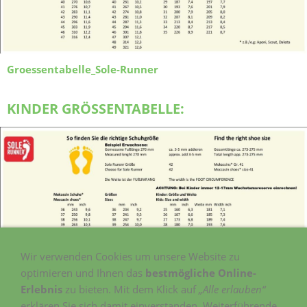
Groessentabelle_Sole-Runner
KINDER GRÖSSENTABELLE:
Wir verwenden Cookies um unsere Website zu
optimieren und Ihnen das
bestmögliche Online-
Erlebnis
zu bieten. Mit dem Klick auf
„Alle erlauben“
Groessentabelle_Sole-Runner
erklären Sie sich damit einverstanden. Weiterführende