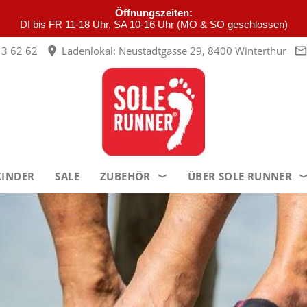
Öffnungszeiten:
DI bis FR 11-18 Uhr, SA 10-16 Uhr (MO & SO geschlossen)
3 62 62
Ladenlokal: Neustadtgasse 29, 8400 Winterthur
KINDER
SALE
ZUBEHÖR
ÜBER SOLE RUNNER