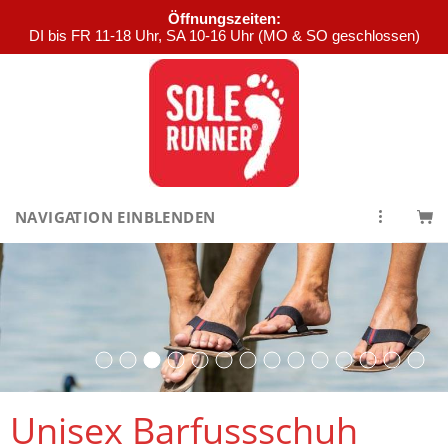
Öffnungszeiten:
DI bis FR 11-18 Uhr, SA 10-16 Uhr (MO & SO geschlossen)
NAVIGATION EINBLENDEN
Unisex Barfussschuh