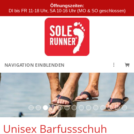
Öffnungszeiten:
DI bis FR 11-18 Uhr, SA 10-16 Uhr (MO & SO geschlossen)
NAVIGATION EINBLENDEN
Unisex Barfussschuh