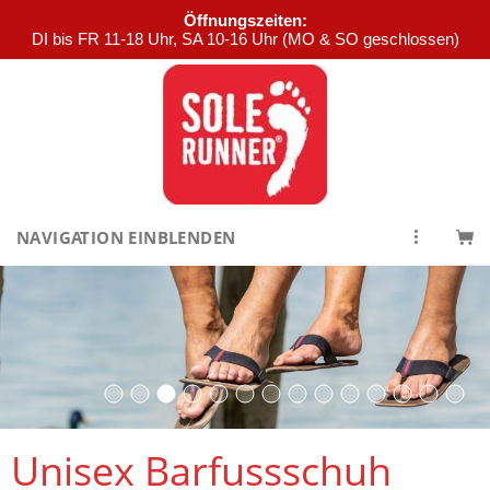
Öffnungszeiten:
DI bis FR 11-18 Uhr, SA 10-16 Uhr (MO & SO geschlossen)
NAVIGATION EINBLENDEN
Unisex Barfussschuh