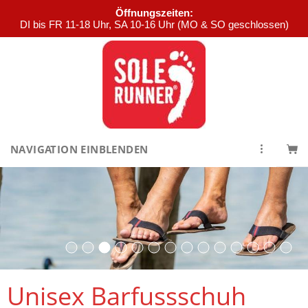
Öffnungszeiten:
DI bis FR 11-18 Uhr, SA 10-16 Uhr (MO & SO geschlossen)
NAVIGATION EINBLENDEN
Unisex Barfussschuh