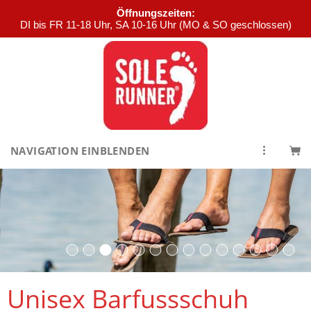
Öffnungszeiten:
DI bis FR 11-18 Uhr, SA 10-16 Uhr (MO & SO geschlossen)
NAVIGATION EINBLENDEN
Unisex Barfussschuh