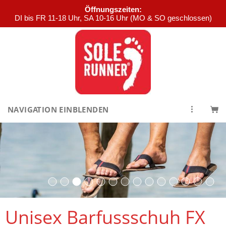
Öffnungszeiten:
DI bis FR 11-18 Uhr, SA 10-16 Uhr (MO & SO geschlossen)
NAVIGATION EINBLENDEN
Unisex Barfussschuh FX