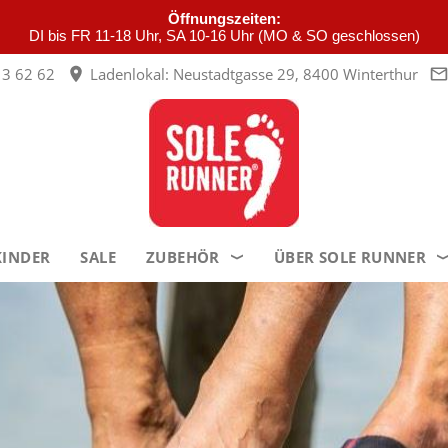
Öffnungszeiten:
DI bis FR 11-18 Uhr, SA 10-16 Uhr (MO & SO geschlossen)
3 62 62
Ladenlokal: Neustadtgasse 29, 8400 Winterthur
KINDER
SALE
ZUBEHÖR
ÜBER SOLE RUNNER