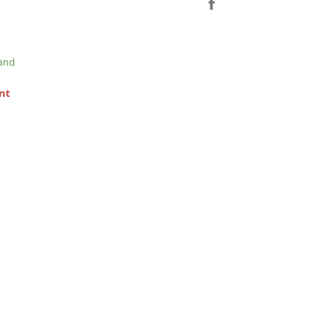
and
nt