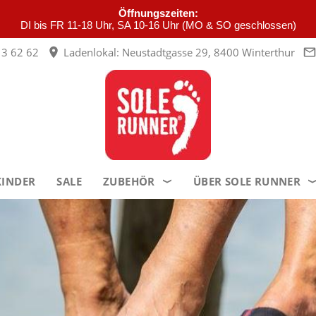
Öffnungszeiten:
DI bis FR 11-18 Uhr, SA 10-16 Uhr (MO & SO geschlossen)
3 62 62
Ladenlokal: Neustadtgasse 29, 8400 Winterthur
KINDER
SALE
ZUBEHÖR
ÜBER SOLE RUNNER