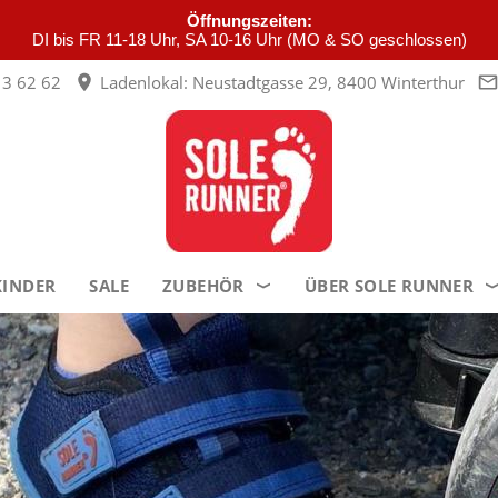
Öffnungszeiten:
DI bis FR 11-18 Uhr, SA 10-16 Uhr (MO & SO geschlossen)
3 62 62
Ladenlokal: Neustadtgasse 29, 8400 Winterthur
KINDER
SALE
ZUBEHÖR
ÜBER SOLE RUNNER