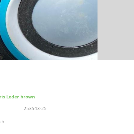
ris Leder brown
253543-25
uh